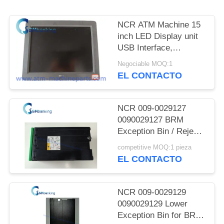
CITA
NCR ATM Machine 15
SITEMAP
inch LED Display unit
USB Interface,
SN:5943-5100-9090;
Negociable MOQ:1
PRIVACY
Power rating 12V-
EL CONTACTO
-,2.0A
POLICY
NCR 009-0029127
0090029127 BRM
Exception Bin / Reject
Cassette
competitive MOQ:1 pieza
EL CONTACTO
NCR 009-0029129
0090029129 Lower
Exception Bin for BRM-