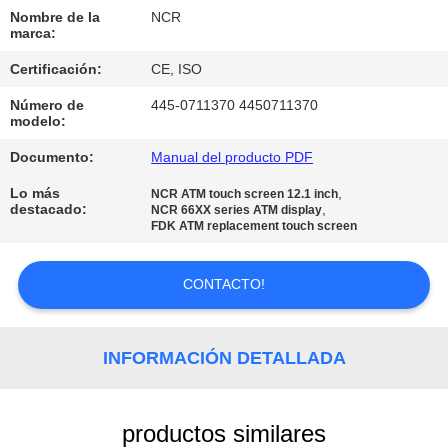
Nombre de la
NCR
CONTROL
marca:
DE
Certificación:
CE, ISO
CALIDAD
Número de
445-0711370 4450711370
modelo:
Documento:
Manual del producto PDF
ÉNTRENOS
Lo más
,
EN
NCR ATM touch screen 12.1 inch
destacado:
,
NCR 66XX series ATM display
FDK ATM replacement touch screen
CONTACTO
CON
CONTACTO!
NOTICIAS
INFORMACIÓN DETALLADA
PIDA
UNA
productos similares