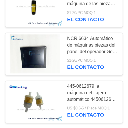
CITA
máquina de las piezas
de NCR S2 de la dongle
$1-20/PC MOQ:1
de los personajes de
EL CONTACTO
MAPA
Ukey NCR SelfServ
DEL
6622 del cajero
automático 6622E del
SITIO
NCR 6634 Automático
pendrive plástico del
de máquinas piezas del
escritorio
panel del operador Gop
PRIVACY
S8 ATM Display
$1-20/PC MOQ:1
0090025942
POLICY
EL CONTACTO
445-0612679 la
máquina del cajero
automático 4450612679
parte el filtro de aire de
US $0.5-5 / Piece MOQ:1
NCR
EL CONTACTO