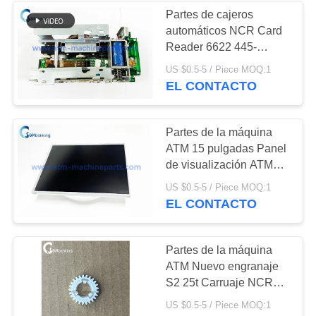
Partes de cajeros
automáticos NCR Card
Reader 6622 445-
0704480 Partes de
US $0.5-5 / Piece MOQ:1
máquinas de cajeros
EL CONTACTO
automáticos
Partes de la máquina
ATM 15 pulgadas Panel
de visualización ATM
LCD Auo 15 G150XG03
US $0.5-5 / Piece MOQ:1
EL CONTACTO
Partes de la máquina
ATM Nuevo engranaje
S2 25t Carruaje NCR
25T Engranaje ATM
US $0.5-5 / Piece MOQ:1
Componentes de