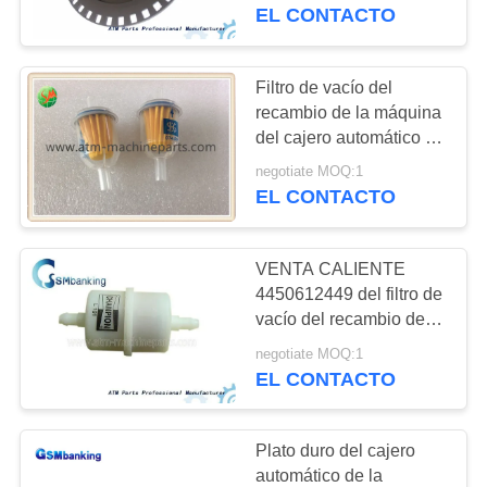
engranajes de polea
EL CONTACTO
48T/18T
CONTROL
DE
Filtro de vacío del
CALIDAD
recambio de la máquina
del cajero automático de
NCR 445-0612449
negotiate MOQ:1
ÉNTRENOS
4450612449
EL CONTACTO
EN
CONTACTO
VENTA CALIENTE
CON
4450612449 del filtro de
vacío del recambio de la
máquina del cajero
NOTICIAS
negotiate MOQ:1
automático de NCR 445-
EL CONTACTO
0612449
PIDA
Plato duro del cajero
UNA
automático de la