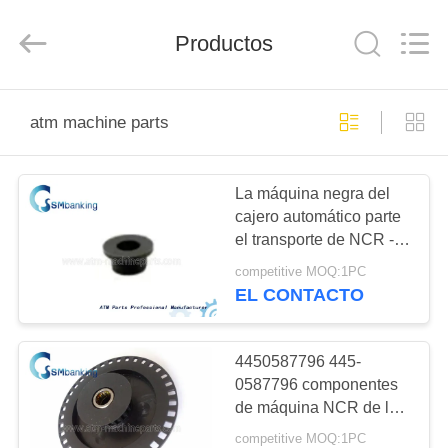
-
2026
GSM
Productos
International
Trade
Co.,Ltd..
All
Rights
HOGAR
Reserved.
atm machine parts
PRODUCTOS
La máquina negra del
cajero automático parte
SOBRE
el transporte de NCR - el
NOSOTROS
polímero ensanchó 445-
competitive MOQ:1PC
0664856 4450664856
EL CONTACTO
VIAJE
DE
4450587796 445-
0587796 componentes
LA
de máquina NCR de la
FÁBRICA
atmósfera 5884
competitive MOQ:1PC