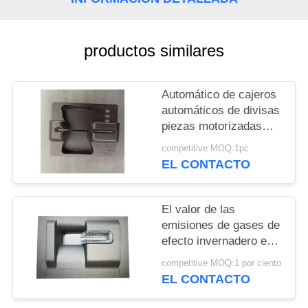
CITA
MAPA
productos similares
DEL
SITIO
Automático de cajeros
automáticos de divisas
piezas motorizadas
PRIVACY
lector de tarjetas
competitive MOQ:1pc
MT188
POLICY
EL CONTACTO
El valor de las
emisiones de gases de
efecto invernadero es
el valor de las
competitive MOQ:1 por ciento
emisiones de gases de
EL CONTACTO
efecto invernadero.