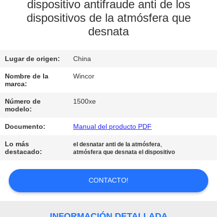
dispositivo antifraude anti de los
dispositivos de la atmósfera que
CONTROL
desnata
DE
CALIDAD
Lugar de origen:
China
Nombre de la
Wincor
ÉNTRENOS
marca:
EN
Número de
1500xe
modelo:
CONTACTO
CON
Documento:
Manual del producto PDF
Lo más
,
el desnatar anti de la atmósfera
destacado:
atmósfera que desnata el dispositivo
NOTICIAS
CONTACTO!
PIDA
UNA
INFORMACIÓN DETALLADA