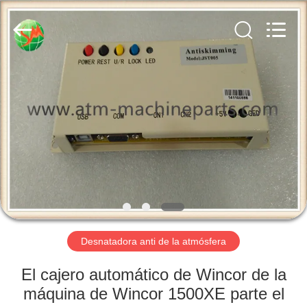
-
2025
GSM
International
Trade
Co.,Ltd..
All
Rights
HOGAR
Reserved.
PRODUCTOS
SOBRE
NOSOTROS
VIAJE
DE
Desnatadora anti de la atmósfera
LA
El cajero automático de Wincor de la
FÁBRICA
máquina de Wincor 1500XE parte el