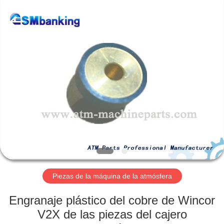
-
2026
GSM
International
Trade
Co.,Ltd..
All
Rights
HOGAR
Reserved.
PRODUCTOS
SOBRE
NOSOTROS
VIAJE
DE
Piezas de la máquina de la atmósfera
LA
Engranaje plástico del cobre de Wincor
FÁBRICA
V2X de las piezas del cajero