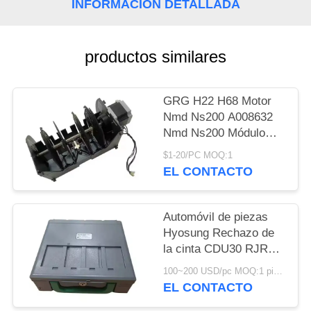
INFORMACIÓN DETALLADA
CITA
MAPA
productos similares
DEL
SITIO
GRG H22 H68 Motor
Nmd Ns200 A008632
Nmd Ns200 Módulo
PRIVACY
Nmd100 Nmd200
$1-20/PC MOQ:1
POLICY
A008632 A021932
EL CONTACTO
A008909 A003872-05
Automóvil de piezas
Hyosung Rechazo de
la cinta CDU30 RJRT
ATM fábrica
100~200 USD/pc MOQ:1 pieza
7430006165
EL CONTACTO
S7430006165