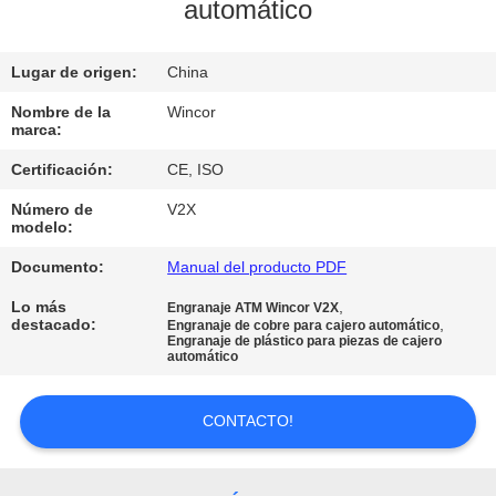
automático
CONTROL
Lugar de origen:
China
DE
CALIDAD
Nombre de la
Wincor
marca:
Certificación:
CE, ISO
ÉNTRENOS
Número de
V2X
EN
modelo:
CONTACTO
Documento:
Manual del producto PDF
CON
Lo más
,
Engranaje ATM Wincor V2X
destacado:
,
Engranaje de cobre para cajero automático
Engranaje de plástico para piezas de cajero
automático
NOTICIAS
CONTACTO!
PIDA
UNA