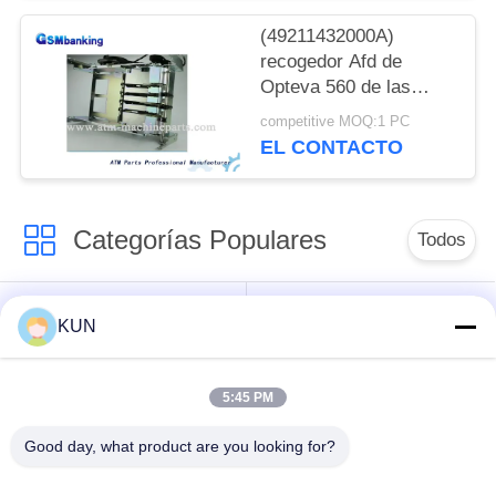
(49211432000A)
recogedor Afd de
Opteva 560 de las
piezas del cajero
competitive MOQ:1 PC
automático de Diebold
EL CONTACTO
agresivo
(49211432000A)
Categorías Populares
Todos
piezas de la máquina
Piezas de la
KUN
de la atmósfera
atmósfera de NCR
5:45 PM
Piezas de la
Piezas de la
atmósfera de Wincor
atmósfera de Diebold
Good day, what product are you looking for?
Nixdorf