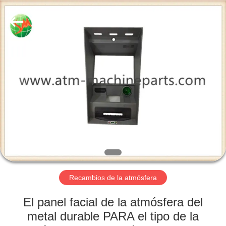
-
2025
GSM
International
Trade
Co.,Ltd..
All
Rights
HOGAR
Reserved.
PRODUCTOS
SOBRE
NOSOTROS
VIAJE
DE
Recambios de la atmósfera
LA
El panel facial de la atmósfera del
FÁBRICA
metal durable PARA el tipo de la