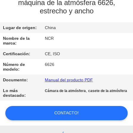
máquina de la atmósfera 6626,
estrecho y ancho
CONTROL
DE
Lugar de origen:
China
CALIDAD
Nombre de la
NCR
marca:
ÉNTRENOS
Certificación:
CE, ISO
EN
Número de
6626
CONTACTO
modelo:
CON
Documento:
Manual del producto PDF
Lo más
,
Cámara de la atmósfera
casete de la atmósfera
destacado:
NOTICIAS
CONTACTO!
PIDA
UNA