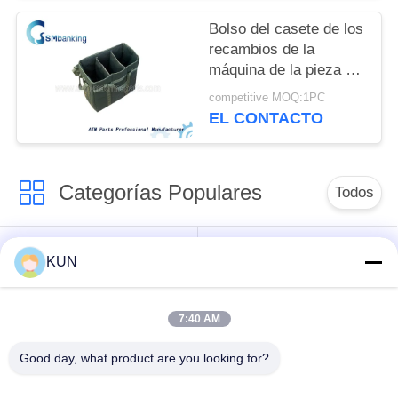
Bolso del casete de los
recambios de la
máquina de la pieza del
cajero automático con
competitive MOQ:1PC
el sitio de tres casetes
EL CONTACTO
Categorías Populares
Todos
piezas de la máquina
Piezas de la
KUN
de la atmósfera
atmósfera de NCR
7:40 AM
Piezas de la
Piezas de la
atmósfera de Wincor
atmósfera de Diebold
Good day, what product are you looking for?
Nixdorf