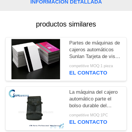
INFORMACIÓN DETALLADA
CITA
MAPA
productos similares
DEL
SITIO
Partes de máquinas de
cajeros automáticos
Sunlan Tarjeta de visita
PRIVACY
NFC Tarjetas digitales
competitive MOQ:1 pieza
POLICY
para el servicio
EL CONTACTO
bancario
La máquina del cajero
automático parte el
bolso durable del
casete con 2 casetes
competitive MOQ:1PC
en buena calidad
EL CONTACTO