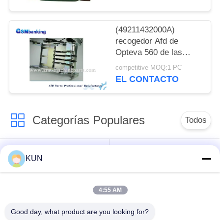
S7430006165
(49211432000A)
recogedor Afd de
Opteva 560 de las
piezas del cajero
competitive MOQ:1 PC
automático de Diebold
EL CONTACTO
agresivo
(49211432000A)
Categorías Populares
Todos
piezas de la máquina
Piezas de la
KUN
de la atmósfera
atmósfera de NCR
4:55 AM
Piezas de la
Piezas de la
atmósfera de Wincor
atmósfera de Diebold
Good day, what product are you looking for?
Nixdorf