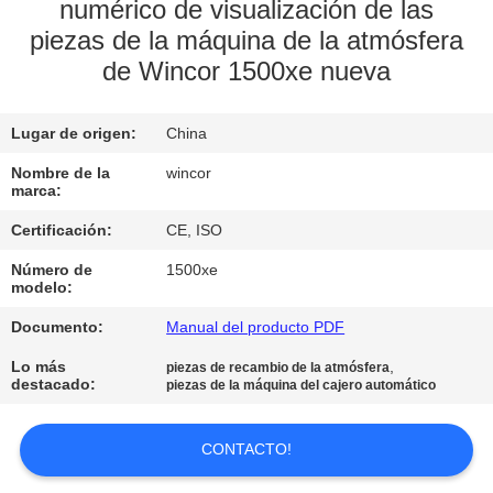
numérico de visualización de las
piezas de la máquina de la atmósfera
CONTROL
de Wincor 1500xe nueva
DE
CALIDAD
Lugar de origen:
China
Nombre de la
wincor
ÉNTRENOS
marca:
EN
Certificación:
CE, ISO
CONTACTO
Número de
1500xe
CON
modelo:
Documento:
Manual del producto PDF
NOTICIAS
Lo más
,
piezas de recambio de la atmósfera
destacado:
piezas de la máquina del cajero automático
PIDA
CONTACTO!
UNA