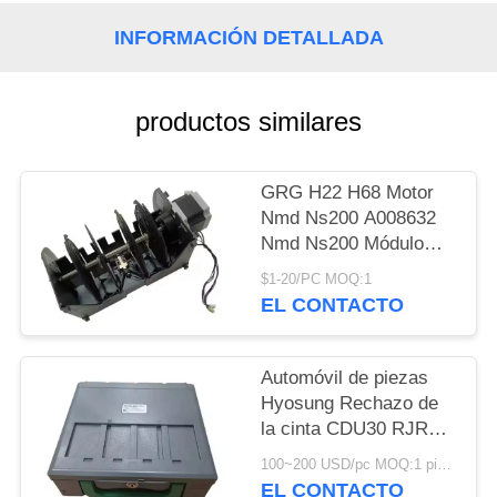
CITA
INFORMACIÓN DETALLADA
MAPA
DEL
productos similares
SITIO
GRG H22 H68 Motor
Nmd Ns200 A008632
PRIVACY
Nmd Ns200 Módulo
POLICY
Nmd100 Nmd200
$1-20/PC MOQ:1
A008632 A021932
EL CONTACTO
A008909 A003872-05
Automóvil de piezas
Hyosung Rechazo de
la cinta CDU30 RJRT
ATM fábrica
100~200 USD/pc MOQ:1 pieza
7430006165
EL CONTACTO